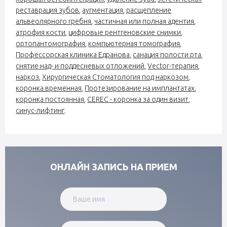
реставрация зубов
,
аугментация
,
расщепление
альвеолярного гребня
,
частичная или полная адентия
,
атрофия кости
,
цифровые рентгеновские снимки
,
ортопантомография
,
компьютерная томография
,
Профессорская клиника Едранова,
санация полости рта
,
снятие над- и поддесневых отложений
,
Vector-терапия
,
наркоз
,
Хирургическая Стоматология под наркозом
,
коронка временная
,
Протезирование на имплантатах
,
коронка постоянная
,
CEREC - коронка за один визит
,
синус-лифтинг
.
ОНЛАЙН ЗАПИСЬ НА ПРИЕМ