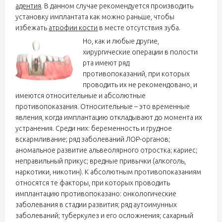
адентия
. В данном случае рекомендуется производить
установку имплантата как можно раньше, чтобы
избежать
атрофии кости
в месте отсутствия зуба.
Но, как и любые другие,
хирургические операции в полости
рта имеют ряд
противопоказаний, при которых
проводить их не рекомендовано, и
имеются относительные и абсолютные
противопоказания. Относительные – это временные
явления, когда имплантацию откладывают до момента их
устранения. Среди них: беременность и грудное
вскармливание; ряд заболеваний ЛОР-органов;
аномальное развитие альвеолярного отростка; кариес;
неправильный прикус; вредные привычки (алкоголь,
наркотики, никотин). К абсолютным противопоказаниям
относятся те факторы, при которых проводить
имплантацию противопоказано: онкологические
заболевания в стадии развития; ряд аутоимунных
заболеваний; туберкулез и его осложнения; сахарный