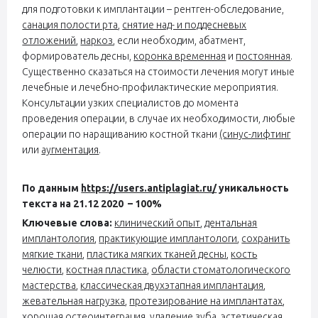
для подготовки к имплантации – рентген-обследование,
санация полости рта
,
снятие над- и поддесневых
отложений
,
наркоз
, если необходим, абатмент,
формирователь десны,
коронка временная
и
постоянная
.
Существенно сказаться на стоимости лечения могут иные
лечебные и лечебно-профилактические мероприятия.
Консультации узких специалистов до момента
проведения операции, в случае их необходимости, любые
операции по наращиванию костной ткани
(синус-лифтинг
или
аугментация
.
По данным
https://users.antiplagiat.ru/
уникальность
текста на 21.12 2020 – 100%
Ключевые слова:
клинический опыт
,
дентальная
имплантология
,
практикующие имплантологи
,
сохранить
мягкие ткани
,
пластика мягких тканей десны
,
кость
челюсти
,
костная пластика
,
области стоматологического
мастерства
,
классическая двухэтапная имплантация
,
жевательная нагрузка
,
протезирование на имплантатах
,
хорошая остеоинтеграция
,
удаление зуба
,
эстетическая