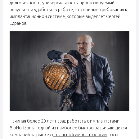
долговечность, универсальность, прогнозируемый
результат и удобство в работе, – основные требования к
имплантационной системе, которые выделяет Сергей
Едранов.
Начиная более 20 лет назад работать с имплантатами
BioHorizons – одной из наиболее быстро развивающихся
компаний на рынке
дентальной имплантологии
, годы