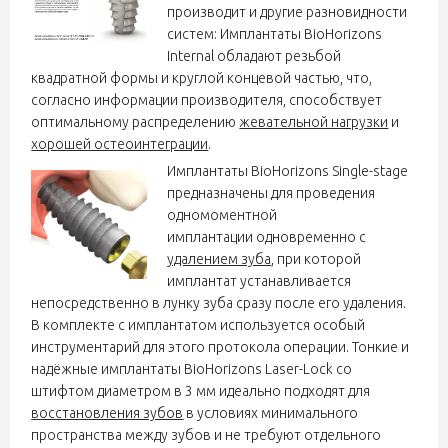
производит и другие разновидности
систем: Имплантаты BioHorizons
Internal обладают резьбой
квадратной формы и круглой концевой частью, что,
согласно информации производителя, способствует
оптимальному распределению
жевательной нагрузки
и
хорошей остеоинтеграции
.
Имплантаты BioHorizons Single-stage
предназначены для проведения
одномоментной
имплантации одновременно с
удалением зуба
, при которой
имплантат устанавливается
непосредственно в лунку зуба сразу после его удаления.
В комплекте с имплантатом используется особый
инструментарий для этого протокола операции. Тонкие и
надёжные имплантаты BioHorizons Laser-Lock со
штифтом диаметром в 3 мм идеально подходят для
восстановления зубов
в условиях минимального
пространства между зубов и не требуют отдельного