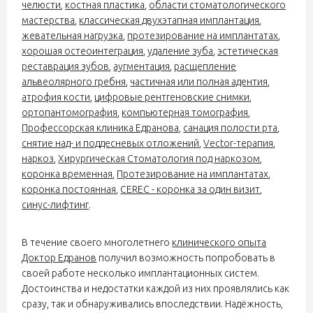
челюсти
,
костная пластика
,
области стоматологического
мастерства
,
классическая двухэтапная имплантация
,
жевательная нагрузка
,
протезирование на имплантатах
,
хорошая остеоинтеграция
,
удаление зуба
,
эстетическая
реставрация зубов
,
аугментация
,
расщепление
альвеолярного гребня
,
частичная или полная адентия
,
атрофия кости
,
цифровые рентгеновские снимки
,
ортопантомография
,
компьютерная томография
,
Профессорская клиника Едранова,
санация полости рта
,
снятие над- и поддесневых отложений
,
Vector-терапия
,
наркоз
,
Хирургическая Стоматология под наркозом
,
коронка временная
,
Протезирование на имплантатах
,
коронка постоянная
,
CEREC - коронка за один визит
,
синус-лифтинг
.
В течение своего многолетнего
клинического опыта
Доктор Едранов
получил возможность попробовать в
своей работе несколько имплантационных систем.
Достоинства и недостатки каждой из них проявлялись как
сразу, так и обнаруживались впоследствии. Надёжность,