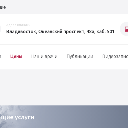
ние
Адрес клиники
Владивосток, Океанский проспект, 48а, каб. 501
и
Цены
Наши врачи
Публикации
Видеозапи
щие услуги