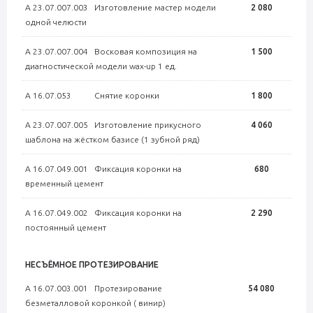
А 23.07.007.003 Изготовление мастер модели
2 080
одной челюсти
А 23.07.007.004 Восковая композиция на
1 500
диагностической модели wax-up 1 ед.
А 16.07.053 Снятие коронки
1 800
А 23.07.007.005 Изготовление прикусного
4 060
шаблона на жёстком базисе (1 зубной ряд)
А 16.07.049.001 Фиксация коронки на
680
временный цемент
А 16.07.049.002 Фиксация коронки на
2 290
постоянный цемент
НЕСЪЁМНОЕ ПРОТЕЗИРОВАНИЕ
А 16.07.003.001 Протезирование
54 080
безметалловой коронкой ( винир)