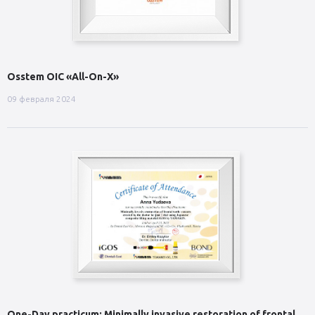
Osstem OIC «All-On-X»
09 февраля 2024
One-Day practicum: Minimally invasive restoration of frontal