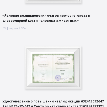
«Явление возникновения очагов нео-остегенеза в
альвеолярной кости человека и животных»
09 февраля 2024
Удостоверение о повышении квалификации 632415092647
Рег.№ 25-12/647 и Сертификат специалиста 1163242953321