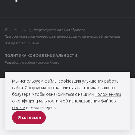
© 2006 — 2026, Профессорская клиника Едранова
При использовании материалов гиперссылка на edranov.ru обязательна.
Все права защищены
ПОЛИТИКА КОНФИДЕНЦИАЛЬНОСТИ
Разработка сайта -
студия House
Мы используем файлы cookies для улучшения работы
сайта. Сбор можно отключить в настройках вашего
браузера. Чтобы ознакомиться с нашими
Положениям
о конфиденциальности
и об использовании
файлов
cookie
нажмите здесь
Я согласен