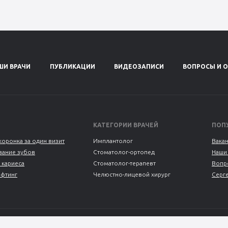
ШИ ВРАЧИ
ПУБЛИКАЦИИ
ВИДЕОЗАПИСИ
ВОПРОСЫ И 
КАТЕГОРИИ ВРАЧЕЙ
ПОП
коронка за один визит
Имплантолог
Вака
ание зубов
Стоматолог-ортопед
Наши
 кариеса
Стоматолог-терапевт
Вопр
ифтинг
Челюстно-лицевой хирург
Серг