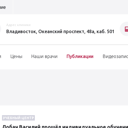
ние
Адрес клиники
Владивосток, Океанский проспект, 48а, каб. 501
и
Цены
Наши врачи
Публикации
Видеозапи
УЧЕБНЫЙ ЦЕНТР
Лобач Василий прошёл индивидуальное обучени