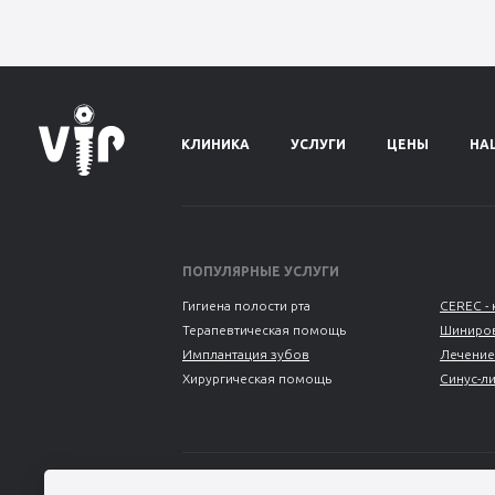
КЛИНИКА
УСЛУГИ
ЦЕНЫ
НА
ПОПУЛЯРНЫЕ УСЛУГИ
Гигиена полости рта
CEREC - 
Терапевтическая помощь
Шиниров
Имплантация зубов
Лечение
Хирургическая помощь
Синус-л