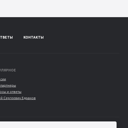
ОТВЕТЫ
КОНТАКТЫ
УЛЯРНОЕ
нсии
 партнеры
осы и ответы
ей Сергеевич Едранов