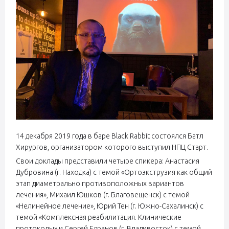
14 декабря 2019 года в баре Black Rabbit состоялся Батл
Хирургов, организатором которого выступил НПЦ Старт.
Свои доклады представили четыре спикера: Анастасия
Дубровина (г. Находка) с темой «Ортоэкструзия как общий
этап диаметрально противоположных вариантов
лечения», Михаил Юшков (г. Благовещенск) с темой
«Нелинейное лечение», Юрий Тен (г. Южно-Сахалинск) с
темой «Комплексная реабилитация. Клинические
протоколы» и Сергей Едранов (г. Владивосток) с темой