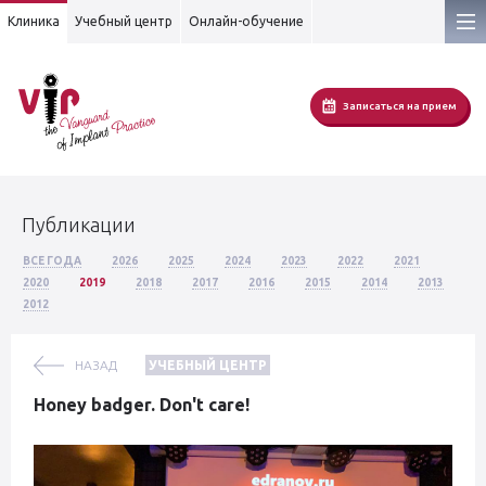
Клиника
Учебный центр
Онлайн-обучение
Записаться на прием
Публикации
ВСЕ ГОДА
2026
2025
2024
2023
2022
2021
2020
2019
2018
2017
2016
2015
2014
2013
2012
НАЗАД
УЧЕБНЫЙ ЦЕНТР
Honey badger. Don't care!