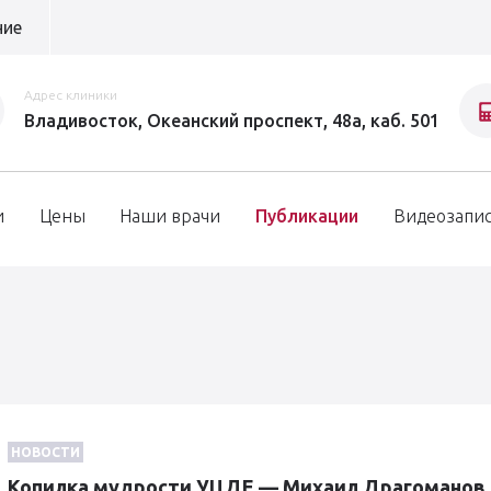
ние
Адрес клиники
Владивосток, Океанский проспект, 48а, каб. 501
и
Цены
Наши врачи
Публикации
Видеозапи
НОВОСТИ
Копилка мудрости УЦДЕ — Михаил Драгоманов