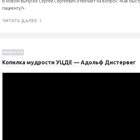
В новом выпуске Сергей Сергеевич отвечает на вопрос: «Как быс
пациенту?»
ЧИТАТЬ ДАЛЕЕ
НОВОСТИ
Копилка мудрости УЦДЕ — Адольф Дистервег