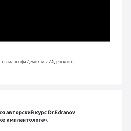
ого философа Демокрита Абдерского.
ся авторский курс Dr.Edranov
е имплантолога».