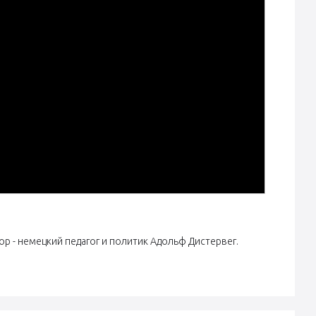
р - немецкий педагог и политик Адольф Дистервег.