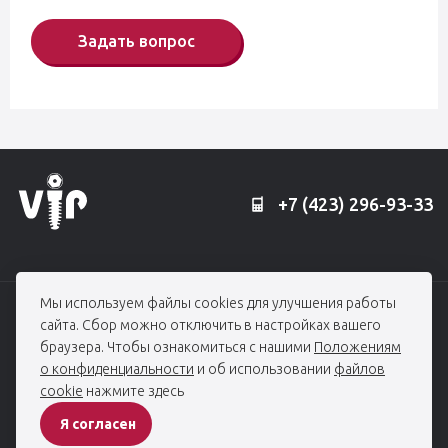
Задать вопрос
+7 (423) 296-93-33
Мы используем файлы cookies для улучшения работы
© 2006 — 2026, Профессорская клиника Едранова
сайта. Сбор можно отключить в настройках вашего
При использовании материалов гиперссылка на edranov.ru обязательна.
браузера. Чтобы ознакомиться с нашими
Положениям
Все права защищены
о конфиденциальности
и об использовании
файлов
cookie
нажмите здесь
ПОЛИТИКА КОНФИДЕНЦИАЛЬНОСТИ
Я согласен
Разработка сайта -
студия House