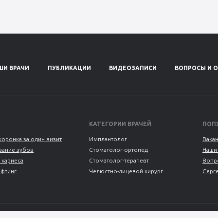
ШИ ВРАЧИ
ПУБЛИКАЦИИ
ВИДЕОЗАПИСИ
ВОПРОСЫ И 
КАТЕГОРИИ ВРАЧЕЙ
ПОП
коронка за один визит
Имплантолог
Вака
ание зубов
Стоматолог-ортопед
Наши
 кариеса
Стоматолог-терапевт
Вопр
ифтинг
Челюстно-лицевой хирург
Серг