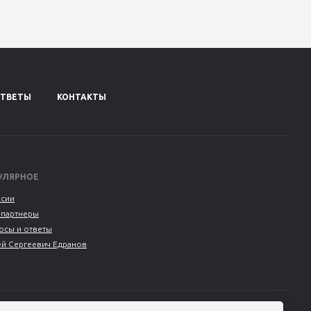
ОТВЕТЫ
КОНТАКТЫ
УЛЯРНОЕ
нсии
 партнеры
осы и ответы
ей Сергеевич Едранов