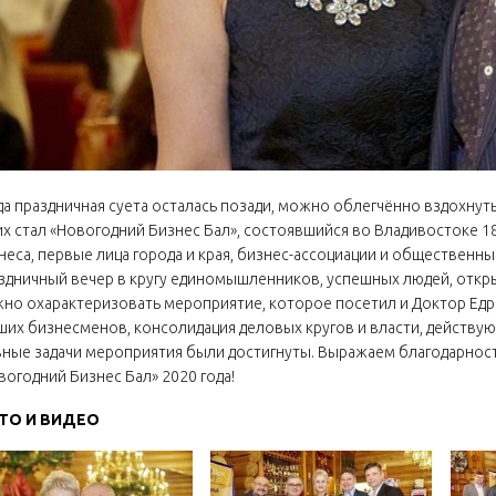
да праздничная суета осталась позади, можно облегчённо вздохнут
их стал «Новогодний Бизнес Бал», состоявшийся во Владивостоке 1
неса, первые лица города и края, бизнес-ассоциации и общественны
здничный вечер в кругу единомышленников, успешных людей, отк
но охарактеризовать мероприятие, которое посетил и Доктор Едра
ших бизнесменов, консолидация деловых кругов и власти, действу
вные задачи мероприятия были достигнуты. Выражаем благодарнос
вогодний Бизнес Бал» 2020 года!
ТО И ВИДЕО