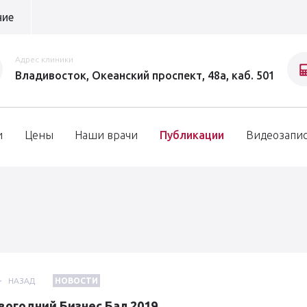
ние
Адрес клиники
Владивосток, Океанский проспект, 48а, каб. 501
и
Цены
Наши врачи
Публикации
Видеозапи
НАЗАД
НОВОСТИ
вогодний Бизнес Бал 2019