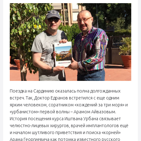
Поездка на Сардинию оказалась полна долгожданных
встреч. Так, Доктор Едранов встретился с еще одним
ярким человеком, соратником «хождений за три моря» и
«урбанистом» первой волны – Арамом Айвазовым.
История посещения курса Иштвана Урбана связывает
челюстно-лицевых хирургов, врачей имплантологов ещё
и началом шутливого приветствия и поиска «корней»
Арама Георгиевича как потомка известного русского