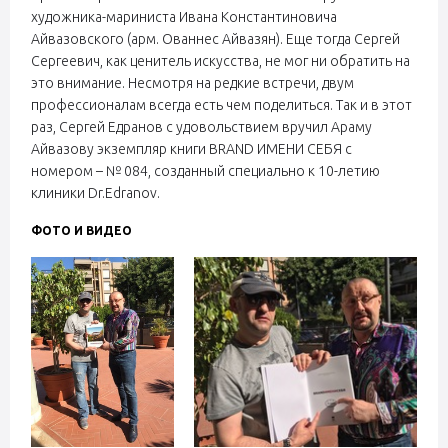
художника-мариниста Ивана Константиновича
Айвазовского (арм. Ованнес Айвазян). Еще тогда Сергей
Сергеевич, как ценитель искусства, не мог ни обратить на
это внимание. Несмотря на редкие встречи, двум
профессионалам всегда есть чем поделиться. Так и в этот
раз, Сергей Едранов с удовольствием вручил Араму
Айвазову экземпляр книги BRAND ИМЕНИ СЕБЯ с
номером – № 084, созданный специально к 10-летию
клиники Dr.Edranov.
ФОТО И ВИДЕО