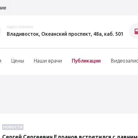
ние
Адрес клиники
Владивосток, Океанский проспект, 48а, каб. 501
и
Цены
Наши врачи
Публикации
Видеозапи
НОВОСТИ
Сергей Сергеевич Едранов встретился с давним