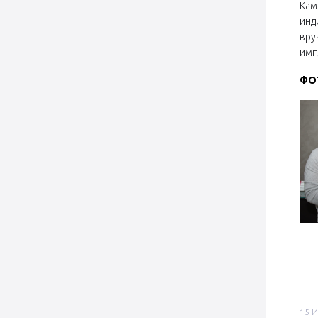
Кам
инд
вру
имп
ФО
15 