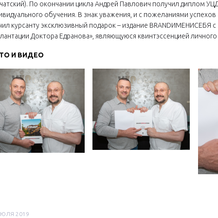
чатский). По окончании цикла Андрей Павлович получил диплом УЦ
ивидуального обучения. В знак уважения, и с пожеланиями успехо
чил курсанту эксклюзивный подарок – издание BRANDИМЕНИСЕБЯ с 
лантации Доктора Едранова», являющуюся квинтэссенцией личного 
ТО И ВИДЕО
ИЮЛЯ 2019