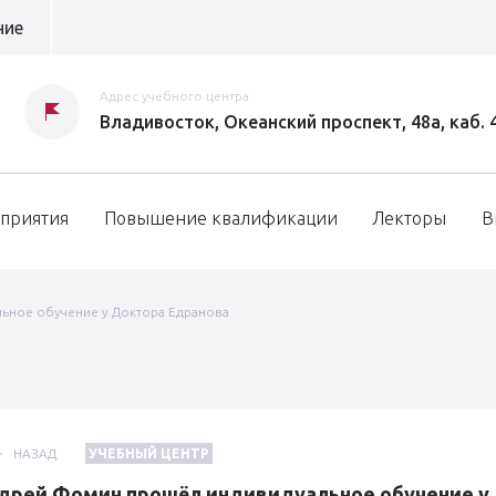
ние
Адрес учебного центра
Владивосток, Океанский проспект, 48а, каб. 
приятия
Повышение квалификации
Лекторы
В
ьное обучение у Доктора Едранова
НАЗАД
УЧЕБНЫЙ ЦЕНТР
дрей Фомин прошёл индивидуальное обучение у