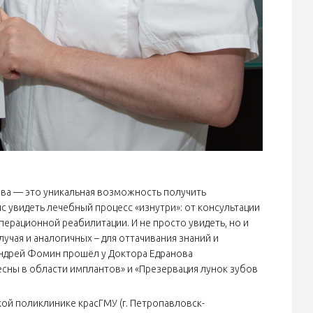
нова — это уникальная возможность получить
нс увидеть лечебный процесс «изнутри»: от консультации
перационной реабилитации. И не просто увидеть, но и
чая и аналогичных – для оттачивания знаний и
 Андрей Фомин прошёл у Доктора Едранова
сны в области имплантов» и «Презервация лунок зубов
ой поликлинике красГМУ (г. Петропавловск-