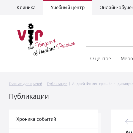
Клиника
Учебный центр
Онлайн-обуче
О центре
Меро
Главная для врачей
Публикации
Андрей Фомин прошёл индивидуал
Публикации
Хроника событий
Ан