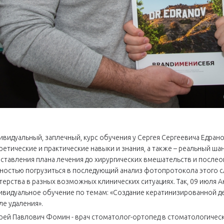
ивидуальный, заплечный, курс обучения у Сергея Сергеевича Едра
ретические и практические навыки и знания, а также – реальный ша
оставления плана лечения до хирургических вмешательств и послео
ностью погрузиться в последующий анализ фотопротокола этого слу
терства в разных возможных клинических ситуациях. Так, 09 июля
ивидуальное обучение по темам: «Создание кератинизированной де
ле удаления».
рей Павлович Фомин - врач стоматолог-ортопед в стоматологическ