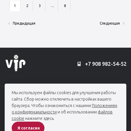
1
2
3
…
8
Предыдущая
Следующая
+7 908 982-54-52
Мы используем файлы cookies для улучшения работы
© 2006 — 2026, Профессорская клиника Едранова
сайта. Сбор можно отключить в настройках вашего
При использовании материалов гиперссылка на edranov.ru обязательна.
браузера. Чтобы ознакомиться с нашими
Положениям
Все права защищены
о конфиденциальности
и об использовании
файлов
cookie
нажмите здесь
ПОЛИТИКА КОНФИДЕНЦИАЛЬНОСТИ
Я согласен
Разработка сайта -
студия House