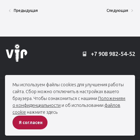
Предыдущая
Следующая
+7 908 982-54-52
Мы используем файлы cookies для улучшения работы
© 2006 — 2026, Профессорская клиника Едранова
сайта. Сбор можно отключить в настройках вашего
При использовании материалов гиперссылка на edranov.ru обязательна.
браузера. Чтобы ознакомиться с нашими
Положениям
Все права защищены
о конфиденциальности
и об использовании
файлов
cookie
нажмите здесь
ПОЛИТИКА КОНФИДЕНЦИАЛЬНОСТИ
Я согласен
Разработка сайта -
студия House