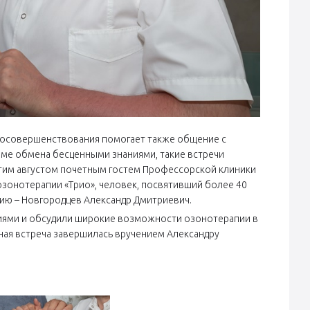
амосовершенствования помогает также общение с
оме обмена бесценными знаниями, такие встречи
 этим августом почетным гостем Профессорской клиники
озонотерапии «Трио», человек, посвятивший более 40
ию – Новгородцев Александр Дмитриевич.
ниями и обсудили широкие возможности озонотерапии в
ная встреча завершилась вручением Александру