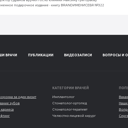
именное подарочное издание - книгу BRANDИМЕНИСЕБЯ №322
ШИ ВРАЧИ
ПУБЛИКАЦИИ
ВИДЕОЗАПИСИ
ВОПРОСЫ И 
КАТЕГОРИИ ВРАЧЕЙ
ПОП
коронка за один визит
Имплантолог
Вака
ание зубов
Стоматолог-ортопед
Наши
 кариеса
Стоматолог-терапевт
Вопр
ифтинг
Челюстно-лицевой хирург
Серг