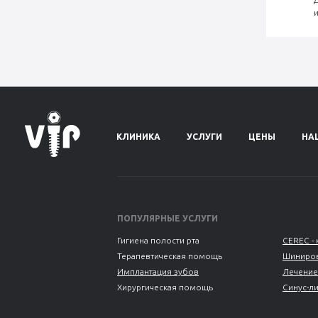
КЛИНИКА
УСЛУГИ
ЦЕНЫ
НА
ПОПУЛЯРНЫЕ УСЛУГИ
Гигиена полости рта
CEREC - 
Терапевтическая помощь
Шиниров
Имплантация зубов
Лечение
Хирургическая помощь
Синус-л