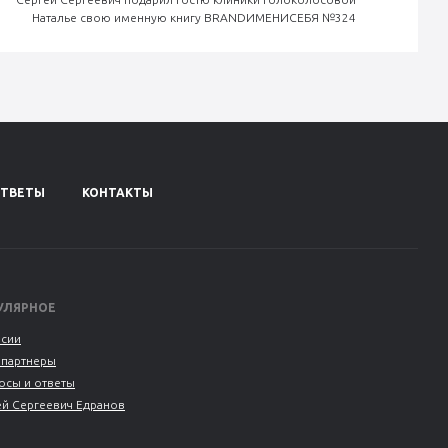
Наталье свою именную книгу BRANDИМЕНИСЕБЯ №324
ОТВЕТЫ
КОНТАКТЫ
УЛЯРНОЕ
нсии
 партнеры
осы и ответы
ей Сергеевич Едранов