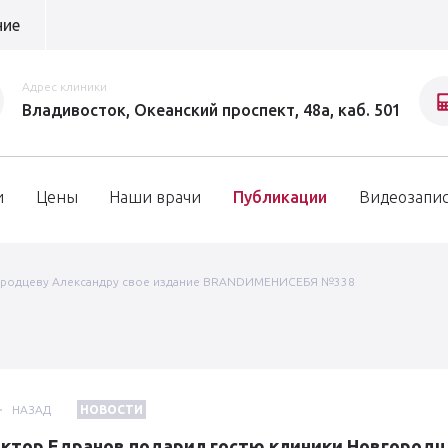
ние
Адрес клиники
Владивосток, Океанский проспект, 48а, каб. 501
и
Цены
Наши врачи
Публикации
Видеозапи
городцеву Александру свое издание BRANDИМЕНИСЕБЯ №338
НАЗАД
НОВОСТИ
ктор Едранов подарил гостю клиники Новгородц