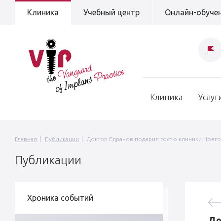
Клиника
Учебный центр
Онлайн-обуче
Клиника
Услуг
Главная
Публикации
Доктор Едранов подарил гостю клиники Нов
Публикации
Хроника событий
До