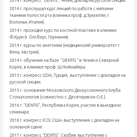
2014 г. конгресс "DENTIS", Чехия, доклад на русской секции.
2014 г. прослушал курс лекций по работе с мягкими
тканями полости рта (клиника проф. д.Зуккелли, г.
Болонья, Италия).
2014 г. проходил курс по костной пластике в клинике
Ф.Кури (г. Олсберг, Германия).
2014 г. курсы по анатомии (медицинский университет г.
Вена, Австрия).
2014 г. обучение на базе " DENTIS " в Чехии и Северной
Корее, в клинике проф. Ш.Ноймайера.
2015 г. конгресс GDIA, Турция, выступление с докладом на
русской секции.
2015 г. основание Московского Дискуссионного Клуба
Стоматологов (совместно с Десятериком О.Е.).
2016 г. "DENTIS", Республика Корея, участие в выездном
семинаре.
2016 г. конгресс ICOI, США, выступление с докладом на
основной сцене.
2017 г. конгресс "DENTIS", Сербия, выступление с