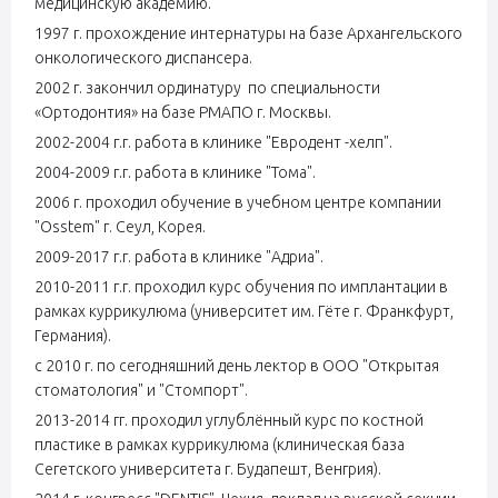
медицинскую академию.
1997 г. прохождение интернатуры на базе Архангельского
онкологического диспансера.
2002 г. закончил ординатуру по специальности
«Ортодонтия» на базе РМАПО г. Москвы.
2002-2004 г.г. работа в клинике "Евродент -хелп".
2004-2009 г.г. работа в клинике "Тома".
2006 г. проходил обучение в учебном центре компании
"Оsstem" г. Сеул, Корея.
2009-2017 г.г. работа в клинике "Адриа".
2010-2011 г.г. проходил курс обучения по имплантации в
рамках куррикулюма (университет им. Гёте г. Франкфурт,
Германия).
с 2010 г. по сегодняшний день лектор в ООО "Открытая
стоматология" и "Стомпорт".
2013-2014 гг. проходил углублённый курс по костной
пластике в рамках куррикулюма (клиническая база
Сегетского университета г. Будапешт, Венгрия).