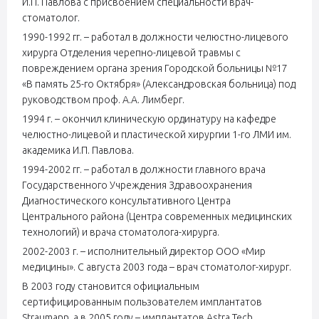
И.П. Павлова с присвоением специальности врач-
стоматолог.
1990-1992 гг. – работал в должности челюстно-лицевого
хирурга Отделения черепно-лицевой травмы с
повреждением органа зрения Городской больницы №17
«В память 25-го Октября» (Александровская больница) под
руководством проф. А.А. Лимберг.
1994 г. – окончил клиническую ординатуру на кафедре
челюстно-лицевой и пластической хирургии 1-го ЛМИ им.
академика И.П. Павлова.
1994-2002 гг. – работал в должности главного врача
Государственного Учреждения Здравоохранения
Диагностического консультативного Центра
Центрального района (Центра современных медицинских
технологий) и врача стоматолога-хирурга.
2002-2003 г. – исполнительный директор ООО «Мир
медицины». С августа 2003 года – врач стоматолог-хирург.
В 2003 году становится официальным
сертифицированным пользователем имплантатов
Straumann, а в 2005 году – имплантатов Astra Tech.