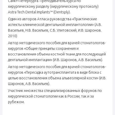
Санкт-Петербурга. Преподаватель курса по
хирургическому разделу (хирургическому протоколу)
Astra Tech Dental Implants™ (Dentsply).
Один из авторов Атласа-руководства «Практические
аспекты клинической дентальной имплантологии» (А.В.
Васильев, Н.В. Васильев, С.Б. Улитовский, И.В. Шаронов.
2010)
Автор методического пособия для врачей стоматологов-
хирургов «Общие принципы сохранения и
восстановления объема костной ткани для последующей
дентальной имплантации» (И.В. Шаронов, А.В. Васильев).
Автор методического пособия для врачей стоматологов-
хирургов «Пересадка аутотрансплантата в виде блока с
целью восстановления объема альвеолярной кости» (И.В.
Шаронов, А.В. Васильев).
Участник множества специализированных форумов по
хирургической стоматологии как в России, так и за
рубежом.