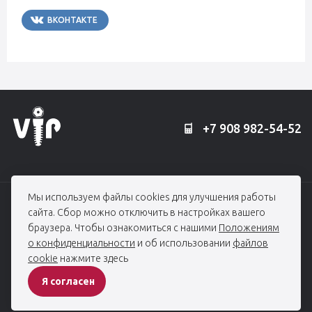
ВКОНТАКТЕ
TELEGRAM
+7 908 982-54-52
Мы используем файлы cookies для улучшения работы
© 2006 — 2026, Профессорская клиника Едранова
сайта. Сбор можно отключить в настройках вашего
При использовании материалов гиперссылка на edranov.ru обязательна.
браузера. Чтобы ознакомиться с нашими
Положениям
Все права защищены
о конфиденциальности
и об использовании
файлов
cookie
нажмите здесь
ПОЛИТИКА КОНФИДЕНЦИАЛЬНОСТИ
Я согласен
Разработка сайта -
студия House