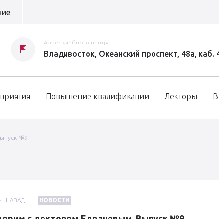
ние
Адрес учебного центра
Владивосток, Океанский проспект, 48а, каб. 
приятия
Повышение квалификации
Лекторы
В
Выпуск №9
НАЗАД
НОВОСТИ
ворим с доктором Едрановым. Выпуск №9