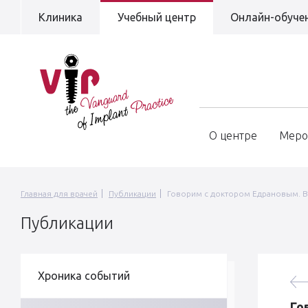
Клиника
Учебный центр
Онлайн-обуче
О центре
Меро
Главная для врачей
Публикации
Говорим с доктором Едрановым. 
Публикации
Хроника событий
Го