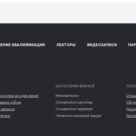
ЕНИЕ КВАЛИФИКАЦИИ
ЛЕКТОРЫ
ВИДЕОЗАПИСИ
ПА
КАТЕГОРИИ ВРАЧЕЙ
ПОП
коронка за один визит
Имплантолог
Отзы
ание зубов
Стоматолог-ортопед
Об у
 кариеса
Стоматолог-терапевт
Диск
ифтинг
Челюстно-лицевой хирург
Расп