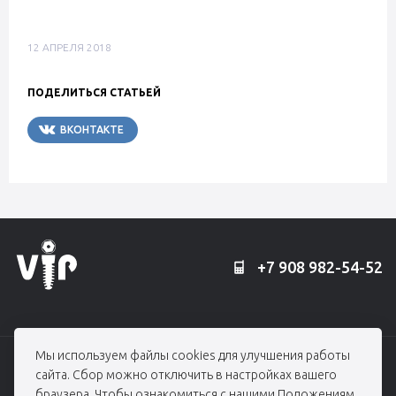
12 АПРЕЛЯ 2018
ПОДЕЛИТЬСЯ СТАТЬЕЙ
ВКОНТАКТЕ
TELEGRAM
+7 908 982-54-52
Мы используем файлы cookies для улучшения работы
© 2006 — 2026, Профессорская клиника Едранова
сайта. Сбор можно отключить в настройках вашего
При использовании материалов гиперссылка на edranov.ru обязательна.
браузера. Чтобы ознакомиться с нашими
Положениям