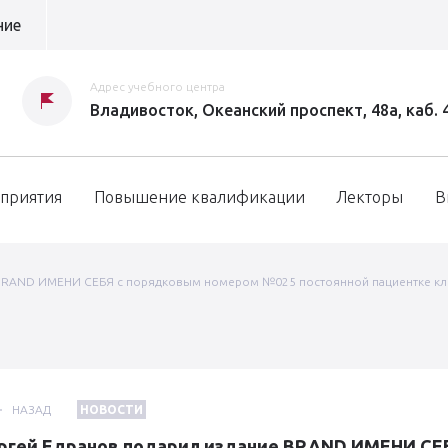
ние
Адрес учебного центра
Владивосток, Океанский проспект, 48а, каб. 
приятия
Повышение квалификации
Лекторы
В
 BRAND ИМЕНИ СЕБЯ с порядковым номером №025 постоянной пациентке к
НАЗАД
НОВОСТИ
ргей Едранов подарил издание BRAND ИМЕНИ СЕ