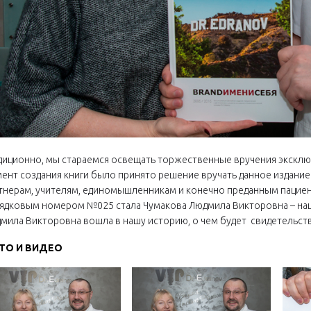
диционно, мы стараемся освещать торжественные вручения эксклю
ент создания книги было принято решение вручать данное издани
тнерам, учителям, единомышленникам и конечно преданным пациента
ядковым номером №025 стала Чумакова Людмила Викторовна – наша 
мила Викторовна вошла в нашу историю, о чем будет свидетельст
ТО И ВИДЕО