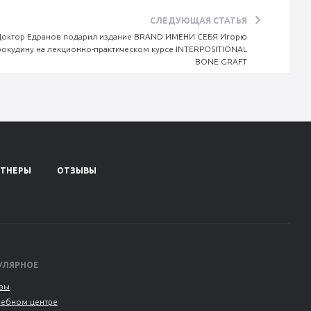
СЛЕДУЮЩАЯ СТАТЬЯ
Доктор Едранов подарил издание BRAND ИМЕНИ СЕБЯ Игорю
окудину на лекционно-практическом курсе INTERPOSITIONAL
BONE GRAFT
РТНЕРЫ
ОТЗЫВЫ
УЛЯРНОЕ
вы
чебном центре