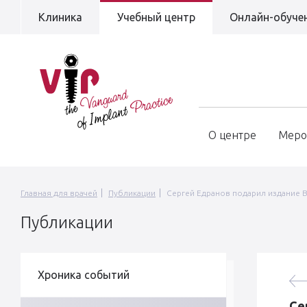
Клиника
Учебный центр
Онлайн-обуче
О центре
Меро
Главная для врачей
Публикации
Сергей Едранов подарил издание
Публикации
Хроника событий
Се