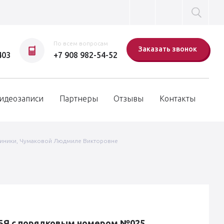
По всем вопросам
Заказать звонок
403
+7 908 982-54-52
идеозаписи
Партнеры
Отзывы
Контакты
линики, Чумаковой Людмиле Викторовне
БЯ с порядковым номером №025