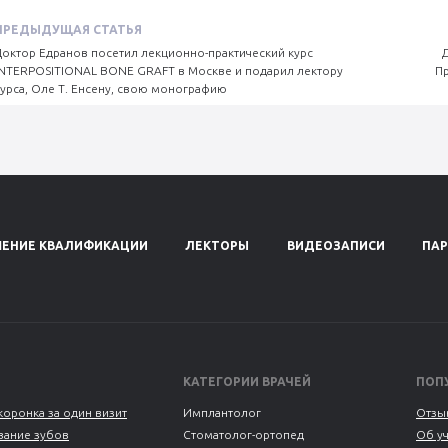
ПРЕДЫДУЩАЯ СТАТЬЯ
Доктор Едранов посетил лекционно-практический курс
INTERPOSITIONAL BONE GRAFT в Москве и подарил лектору
Пр
курса, Оле Т. Енсену, свою монографию
ЕНИЕ КВАЛИФИКАЦИИ
ЛЕКТОРЫ
ВИДЕОЗАПИСИ
ПА
КАТЕГОРИИ ВРАЧЕЙ
ПОП
коронка за один визит
Имплантолог
Отзы
ание зубов
Стоматолог-ортопед
Об у