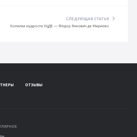
СЛЕДУЮЩАЯ СТАТЬЯ
Копилка мудрости УЦДЕ — Фёдор Янкович де Мириево
РТНЕРЫ
ОТЗЫВЫ
УЛЯРНОЕ
вы