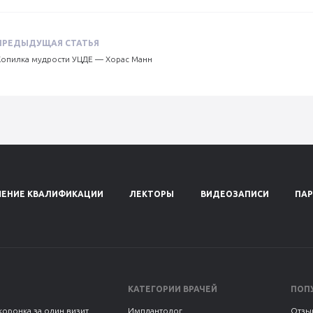
ПРЕДЫДУЩАЯ СТАТЬЯ
Копилка мудрости УЦДЕ — Хорас Манн
ЕНИЕ КВАЛИФИКАЦИИ
ЛЕКТОРЫ
ВИДЕОЗАПИСИ
ПА
КАТЕГОРИИ ВРАЧЕЙ
ПОП
коронка за один визит
Имплантолог
Отзы