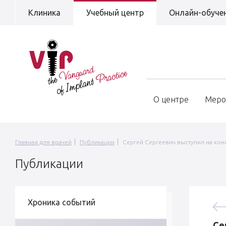
Клиника
Учебный центр
Онлайн-обуче
О центре
Меро
Главная для врачей
Публикации
Сергей Сергеевич выступил на ко
Публикации
Хроника событий
Се