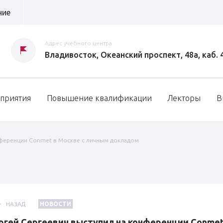
ние
Адрес учебного центра
Владивосток, Океанский проспект, 48а, каб. 
приятия
Повышение квалификации
Лекторы
В
нференции Conmet в Москве с личным докладом
НАЗАД
НОВОСТИ
ргей Сергеевич выступил на конференции Conme