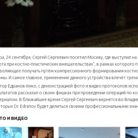
ра, 24 сентября, Сергей Сергеевич посетил Москву, где выступил 
фта при костно-пластических вмешательствах", в рамках которого 
воляющее получать путём компрессионного формирования костно
мы. И самое главное, применение данного устройства влечёт трёх
тор Едранов ёмко, с демонстрацией фото и видео протоколов испо
ультатов рассказал о своих фишках при проведении операций по ко
ериалом. В ближайшее время Сергей Сергеевич вернётся во Владив
оторых Dr. Edranov будет делиться своими профессиональными зна
ТО И ВИДЕО